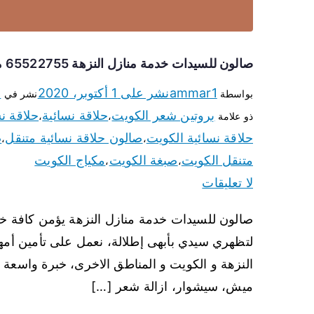
صالون للسيدات خدمة منازل النزهة 65522755 مكياج وبروتين وصبغة
ammar1
نشر على
1 أكتوبر، 2020
ص
بواسطة
نشر في
بروتين شعر الكويت
حلاقة نسائية
حلاقة ن
ذو علامة
،
،
حلاقة نسائية الكويت
صالون حلاقة نسائية متنقل
ص
،
،
متنقل الكويت
صبغة الكويت
مكياج الكويت
،
،
لا تعليقات
صالون للسيدات خدمة منازل النزهة يؤمن كافة خدم
لتظهري سيدي بأبهى إطلالة، نعمل على تأمين أمه
النزهة و الكويت و المناطق الاخرى، خبرة واسعة
ميش، سيشوار، ازالة شعر […]