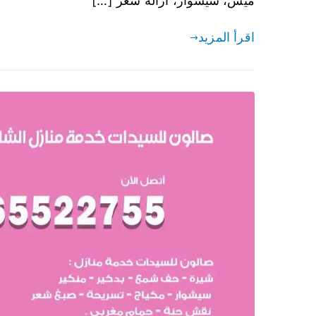
ميش، سيشوار، ازالة شعر […]
اقرأ المزيد