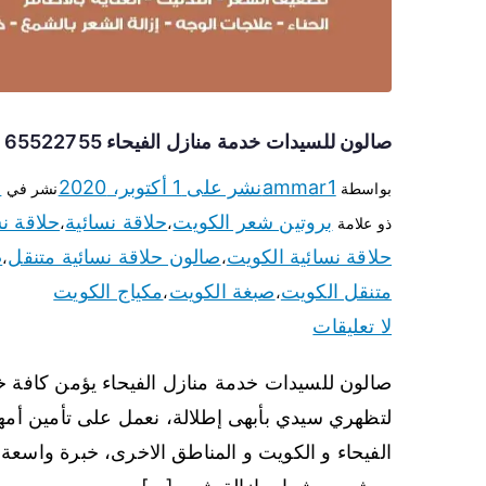
صالون للسيدات خدمة منازل الفيحاء 65522755 مكياج وبروتين وصبغة
ammar1
نشر على
1 أكتوبر، 2020
ص
بواسطة
نشر في
بروتين شعر الكويت
حلاقة نسائية
حلاقة ن
ذو علامة
،
،
حلاقة نسائية الكويت
صالون حلاقة نسائية متنقل
ص
،
،
متنقل الكويت
صبغة الكويت
مكياج الكويت
،
،
لا تعليقات
صالون للسيدات خدمة منازل الفيحاء يؤمن كافة خد
لتظهري سيدي بأبهى إطلالة، نعمل على تأمين أمه
الفيحاء و الكويت و المناطق الاخرى، خبرة واسع