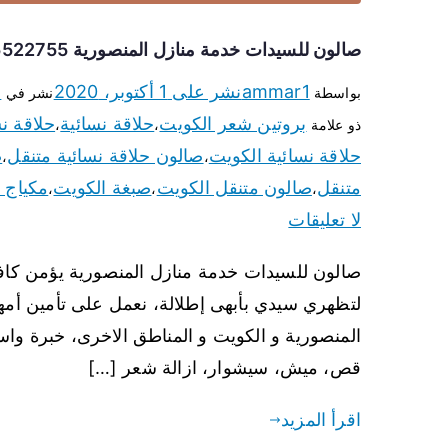
صالون للسيدات خدمة منازل المنصورية 65522755 مكياج وبروتين وصبغة
ammar1
نشر على
1 أكتوبر، 2020
ص
بواسطة
نشر في
بروتين شعر الكويت
حلاقة نسائية
حلاقة ن
ذو علامة
،
،
حلاقة نسائية الكويت
صالون حلاقة نسائية متنقل
ص
،
،
متنقل
صالون متنقل الكويت
صبغة الكويت
مكياج 
،
،
،
لا تعليقات
صالون للسيدات خدمة منازل المنصورية يؤمن كافة
لتظهري سيدي بأبهى إطلالة، نعمل على تأمين أمه
المنصورية و الكويت و المناطق الاخرى، خبرة وا
قص، ميش، سيشوار، ازالة شعر […]
اقرأ المزيد