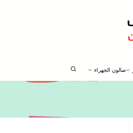
اغة و تسريحات شعر
صالون الجهراء