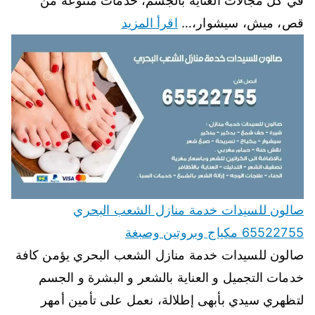
في كل مجالات العناية بالجسم، خدمات متنوعة من
قص، ميش، سيشوار،…
اقرأ المزيد
صالون للسيدات خدمة منازل الشعب البحري
65522755 مكياج وبروتين وصبغة
صالون للسيدات خدمة منازل الشعب البحري يؤمن كافة
خدمات التجميل و العناية بالشعر و البشرة و الجسم
لتظهري سيدي بأبهى إطلالة، نعمل على تأمين أمهر